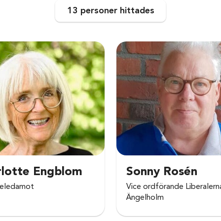
13 personer
hittades
rlotte Engblom
Sonny Rosén
seledamot
Vice ordförande Liberalern
Ängelholm