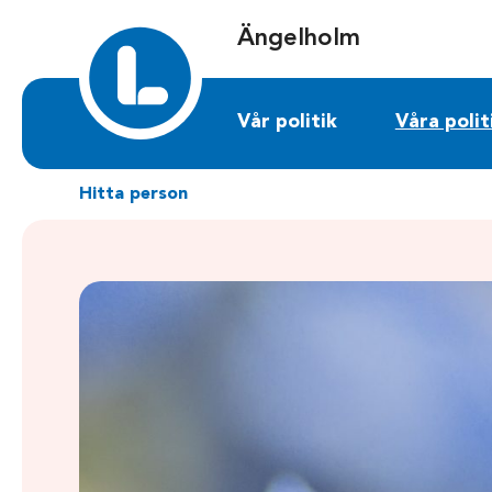
Sök på angelholm.liberalerna.se
Ängelholm
Vår politik
Våra polit
Hitta person