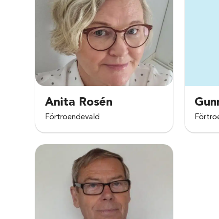
Anita Rosén
Gun
Förtroendevald
Förtro