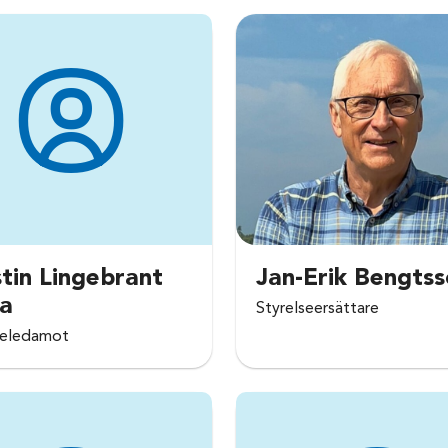
tin Lingebrant
Jan-Erik Bengts
ka
Styrelseersättare
seledamot