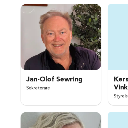
Jan-Olof Sewring
Kers
Vin
Sekreterare
Styrel