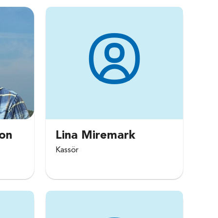
son
Lina Miremark
Kassör