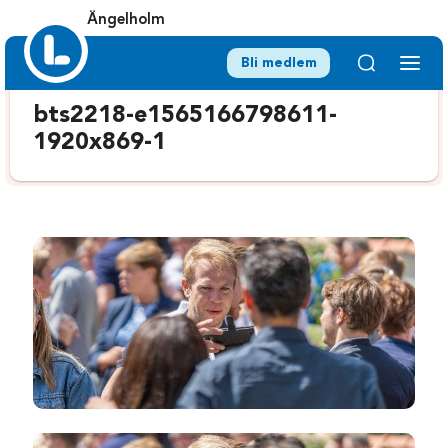
Ängelholm
Bli medlem
bts2218-e1565166798611-
1920x869-1