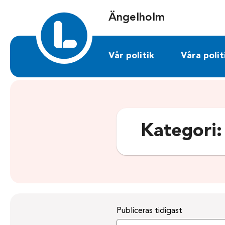
Sök på angelholm.liberalerna.se
Ängelholm
Vår politik
Våra polit
Kategori
Publiceras tidigast