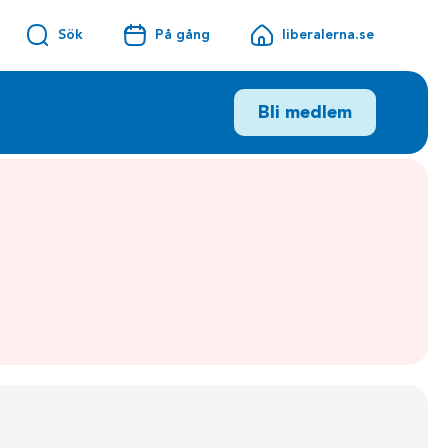
Sök
På gång
liberalerna.se
Bli medlem