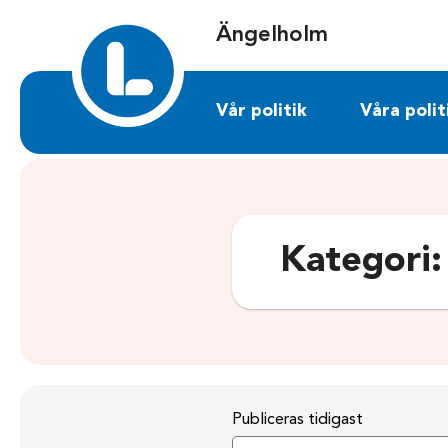
Sök på angelholm.liberalerna.se
Ängelholm
Vår politik
Våra polit
Kategori
Publiceras tidigast