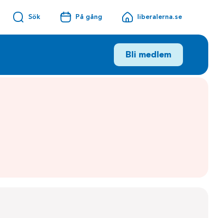
Sök
På gång
liberalerna.se
Bli medlem